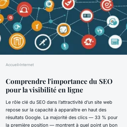
Accueil
›
Internet
INTERNET
Comprendre l'importance du SEO
Guide Rapide: Boostez votre
pour la visibilité en ligne
Trafic grâce au SEO
Le rôle clé du SEO dans l’attractivité d’un site web
Florian
•
19 août 2025
•
12 min de lecture
repose sur la capacité à apparaître en haut des
résultats Google. La majorité des clics — 33 % pour
la première position — montrent à quel point un bon