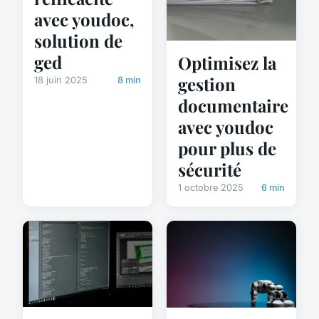
avec youdoc,
solution de
ged
Optimisez la
gestion
18 juin 2025
8 min
documentaire
avec youdoc
pour plus de
sécurité
1 octobre 2025
6 min