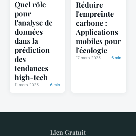
Quel rôle
Réduire
pour
l'empreinte
l'analyse de
carbone :
données
Applications
dans la
mobiles pour
prédiction
l'écologie
des
17 mars 2025
6 min
tendances
high-tech
11 mars 2025
6 min
Lien Gratuit